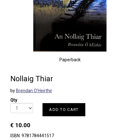
Paperback
Nollaig Thiar
by
Brendan O'Heirthir
Qty
ADD TO CART
€ 10.00
ISBN: 9781784441517