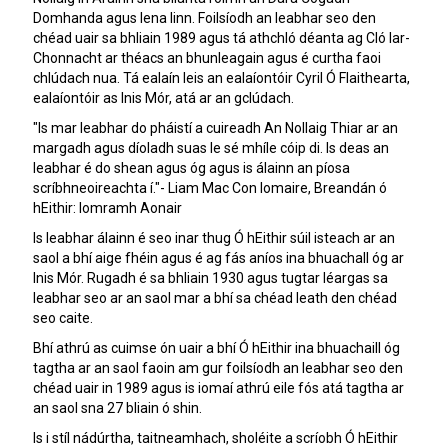
Domhanda agus lena linn. Foilsíodh an leabhar seo den
chéad uair sa bhliain 1989 agus tá athchló déanta ag Cló Iar-
Chonnacht ar théacs an bhunleagain agus é curtha faoi
chlúdach nua. Tá ealaín leis an ealaíontóir Cyril Ó Flaithearta,
ealaíontóir as Inis Mór, atá ar an gclúdach.
"Is mar leabhar do pháistí a cuireadh An Nollaig Thiar ar an
margadh agus díoladh suas le sé mhíle cóip di. Is deas an
leabhar é do shean agus óg agus is álainn an píosa
scríbhneoireachta í."- Liam Mac Con Iomaire, Breandán ó
hEithir: Iomramh Aonair
Is leabhar álainn é seo inar thug Ó hEithir súil isteach ar an
saol a bhí aige fhéin agus é ag fás aníos ina bhuachall óg ar
Inis Mór. Rugadh é sa bhliain 1930 agus tugtar léargas sa
leabhar seo ar an saol mar a bhí sa chéad leath den chéad
seo caite.
Bhí athrú as cuimse ón uair a bhí Ó hEithir ina bhuachaill óg
tagtha ar an saol faoin am gur foilsíodh an leabhar seo den
chéad uair in 1989 agus is iomaí athrú eile fós atá tagtha ar
an saol sna 27 bliain ó shin.
Is i stíl nádúrtha, taitneamhach, sholéite a scríobh Ó hEithir