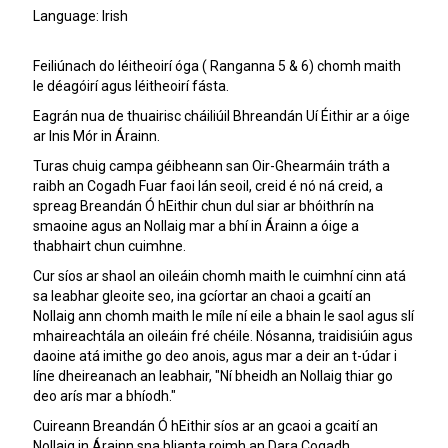
Language: Irish
Feiliúnach do léitheoirí óga ( Ranganna 5 & 6) chomh maith
le déagóirí agus léitheoirí fásta.
Eagrán nua de thuairisc cháiliúil Bhreandán Uí Éithir ar a óige
ar Inis Mór in Árainn.
Turas chuig campa géibheann san Oir-Ghearmáin tráth a
raibh an Cogadh Fuar faoi lán seoil, creid é nó ná creid, a
spreag Breandán Ó hEithir chun dul siar ar bhóithrín na
smaoine agus an Nollaig mar a bhí in Árainn a óige a
thabhairt chun cuimhne.
Cur síos ar shaol an oileáin chomh maith le cuimhní cinn atá
sa leabhar gleoite seo, ina gcíortar an chaoi a gcaití an
Nollaig ann chomh maith le míle ní eile a bhain le saol agus slí
mhaireachtála an oileáin fré chéile. Nósanna, traidisiúin agus
daoine atá imithe go deo anois, agus mar a deir an t-údar i
líne dheireanach an leabhair, "Ní bheidh an Nollaig thiar go
deo arís mar a bhíodh."
Cuireann Breandán Ó hEithir síos ar an gcaoi a gcaití an
Nollaig in Árainn sna blianta roimh an Dara Cogadh