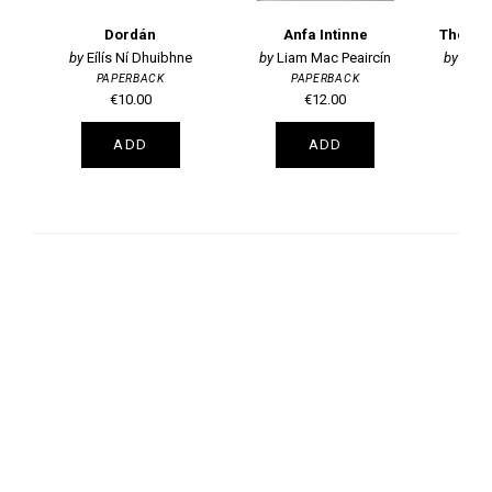
Dordán
Anfa Intinne
Eílís Ní Dhuibhne
Liam Mac Peaircín
E Fe
PAPERBACK
PAPERBACK
€10.00
€12.00
ADD
ADD